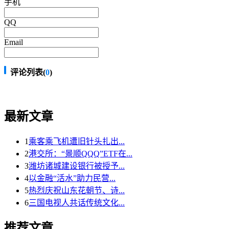
手机
QQ
Email
评论列表(
0
)
最新文章
1
乘客乘飞机遭旧针头扎出...
2
港交所：“景顺QQQ”ETF在...
3
潍坊诸城建设银行被授予...
4
以金融“活水”助力民营...
5
热烈庆祝山东花朝节、诗...
6
三国电视人共话传统文化...
推荐文章