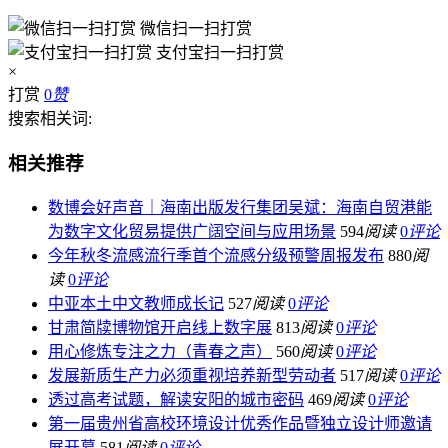
微信扫一扫打赏
支付宝扫一扫打赏
×
打赏
0
赞
搜索相关词:
相关推荐
数博会好声音｜海南出版发行集团吴斌：海南自贸港能
为数字文化贸易提供广阔空间与应用场景
594
阅读
0
评论
今年秋冬流感流行季首个流感分级预警周报发布
880
阅
读
0
评论
中亚本土中文教师成长记
527
阅读
0
评论
甘肃简牍博物馆开启线上数字展
813
阅读
0
评论
用心修炼专注之力（青春之声）
560
阅读
0
评论
发展新质生产力必须重视培养新型劳动者
517
阅读
0
评论
透过高考试题，解读安阳的城市密码
469
阅读
0
评论
第一届贵州省高校环境设计优秀作品暨独立设计师邀请
展开幕
581
阅读
0
评论