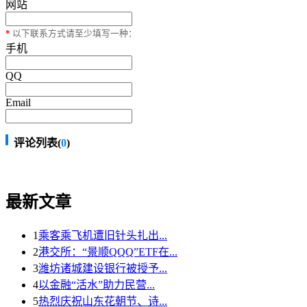
网站
*
以下联系方式请至少填写一种：
手机
QQ
Email
评论列表(
0
)
最新文章
1
乘客乘飞机遭旧针头扎出...
2
港交所：“景顺QQQ”ETF在...
3
潍坊诸城建设银行被授予...
4
以金融“活水”助力民营...
5
热烈庆祝山东花朝节、诗...