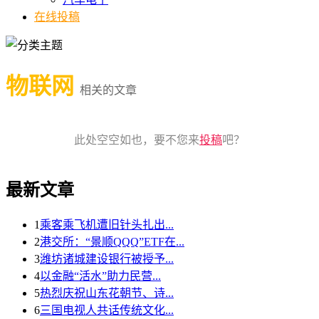
在线投稿
物联网
相关的文章
此处空空如也，要不您来
投稿
吧？
最新文章
1
乘客乘飞机遭旧针头扎出...
2
港交所：“景顺QQQ”ETF在...
3
潍坊诸城建设银行被授予...
4
以金融“活水”助力民营...
5
热烈庆祝山东花朝节、诗...
6
三国电视人共话传统文化...