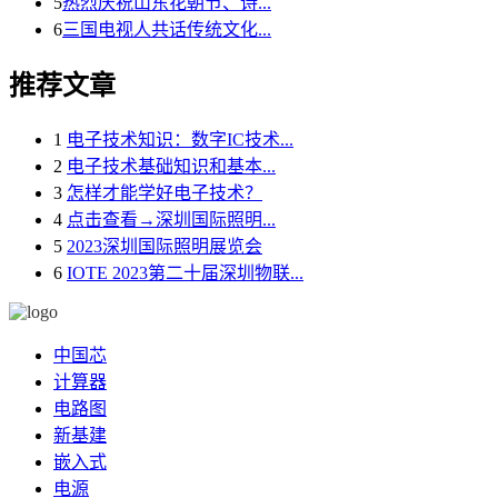
5
热烈庆祝山东花朝节、诗...
6
三国电视人共话传统文化...
推荐文章
1
电子技术知识：数字IC技术...
2
电子技术基础知识和基本...
3
怎样才能学好电子技术？
4
点击查看→深圳国际照明...
5
2023深圳国际照明展览会
6
IOTE 2023第二十届深圳物联...
中国芯
计算器
电路图
新基建
嵌入式
电源