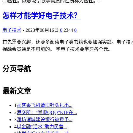
(1)磁性。能够吸引铁等物质的性质称为磁性。...
怎样才能学好电子技术？
电子技术
•
2023年08月16日
0
2344
0
首先需要兴趣，还要多阅读电子类书籍也要加强实践。电子技
握融会贯通是不可能的。 学电子技术要学习各个元...
分页导航
最新文章
1
乘客乘飞机遭旧针头扎出...
2
港交所：“景顺QQQ”ETF在...
3
潍坊诸城建设银行被授予...
4
以金融“活水”助力民营...