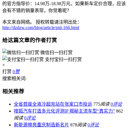
的官方指导价：14.98万-18.98万元，如果新车定价合理，应该
会有不错的销量表现，你觉着呢？
本文来自网络。 授权转载请注明出处：
http://dzdzw.com/blog/article/pid-166.html
给这篇文章的作者打赏
微信扫一扫打赏
支付宝扫一扫打赏
×
打赏
0
赞
搜索相关词:
相关推荐
全省首座全液冷超充站在张家口市投运
775
阅读
0
评论
搜狐汽车打造多元化评测IP 揭秘主流车型“真实力”
862
阅读
0
评论
新能源擦亮重庆制造新名片
878
阅读
0
评论