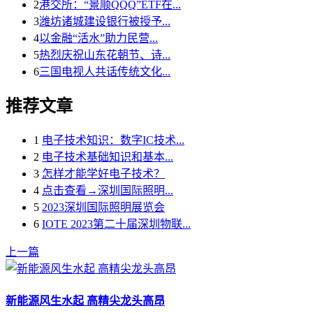
2
港交所：“景顺QQQ”ETF在...
3
潍坊诸城建设银行被授予...
4
以金融“活水”助力民营...
5
热烈庆祝山东花朝节、诗...
6
三国电视人共话传统文化...
推荐文章
1
电子技术知识：数字IC技术...
2
电子技术基础知识和基本...
3
怎样才能学好电子技术？
4
点击查看→深圳国际照明...
5
2023深圳国际照明展览会
6
IOTE 2023第二十届深圳物联...
上一篇
新能源风生水起 高精尖龙头高昂