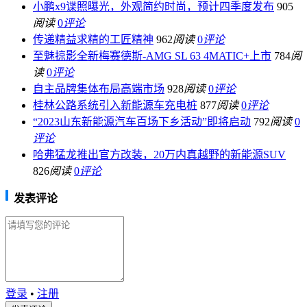
小鹏x9谍照曝光，外观简约时尚，预计四季度发布
905
阅读
0
评论
传递精益求精的工匠精神
962
阅读
0
评论
至魅掠影全新梅赛德斯-AMG SL 63 4MATIC+上市
784
阅
读
0
评论
自主品牌集体布局高端市场
928
阅读
0
评论
桂林公路系统引入新能源车充电桩
877
阅读
0
评论
“2023山东新能源汽车百场下乡活动”即将启动
792
阅读
0
评论
哈弗猛龙推出官方改装，20万内真越野的新能源SUV
826
阅读
0
评论
发表评论
登录
•
注册