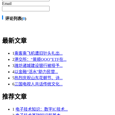
Email
评论列表(
0
)
最新文章
1
乘客乘飞机遭旧针头扎出...
2
港交所：“景顺QQQ”ETF在...
3
潍坊诸城建设银行被授予...
4
以金融“活水”助力民营...
5
热烈庆祝山东花朝节、诗...
6
三国电视人共话传统文化...
推荐文章
1
电子技术知识：数字IC技术...