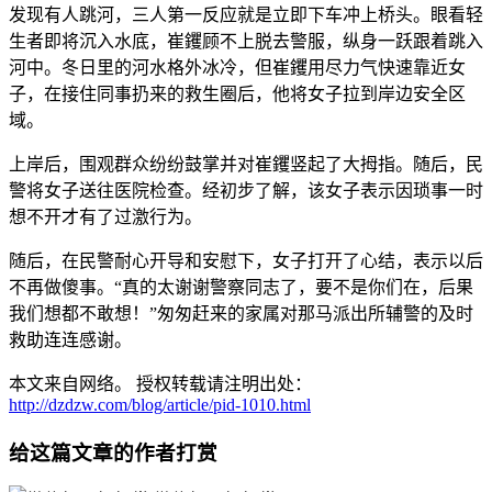
发现有人跳河，三人第一反应就是立即下车冲上桥头。眼看轻
生者即将沉入水底，崔钁顾不上脱去警服，纵身一跃跟着跳入
河中。冬日里的河水格外冰冷，但崔钁用尽力气快速靠近女
子，在接住同事扔来的救生圈后，他将女子拉到岸边安全区
域。
上岸后，围观群众纷纷鼓掌并对崔钁竖起了大拇指。随后，民
警将女子送往医院检查。经初步了解，该女子表示因琐事一时
想不开才有了过激行为。
随后，在民警耐心开导和安慰下，女子打开了心结，表示以后
不再做傻事。“真的太谢谢警察同志了，要不是你们在，后果
我们想都不敢想！”匆匆赶来的家属对那马派出所辅警的及时
救助连连感谢。
本文来自网络。 授权转载请注明出处：
http://dzdzw.com/blog/article/pid-1010.html
给这篇文章的作者打赏