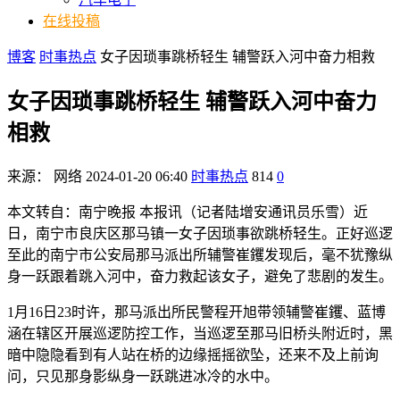
在线投稿
博客
时事热点
女子因琐事跳桥轻生 辅警跃入河中奋力相救
女子因琐事跳桥轻生 辅警跃入河中奋力
相救
来源：
网络
2024-01-20 06:40
时事热点
814
0
本文转自：南宁晚报 本报讯（记者陆增安通讯员乐雪）近
日，南宁市良庆区那马镇一女子因琐事欲跳桥轻生。正好巡逻
至此的南宁市公安局那马派出所辅警崔钁发现后，毫不犹豫纵
身一跃跟着跳入河中，奋力救起该女子，避免了悲剧的发生。
1月16日23时许，那马派出所民警程开旭带领辅警崔钁、蓝博
涵在辖区开展巡逻防控工作，当巡逻至那马旧桥头附近时，黑
暗中隐隐看到有人站在桥的边缘摇摇欲坠，还来不及上前询
问，只见那身影纵身一跃跳进冰冷的水中。