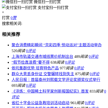
微信扫一扫打赏
支付宝扫一扫打赏
×
打赏
0
赞
搜索相关词:
相关推荐
聚合消费精彩瞬间 “京彩四季 悦动派对”主题活动举办
520
阅读
0
评论
上海市轨道交通市域线票价机制出台
489
阅读
0
评论
“假节俭真浪费”要不得
638
阅读
0
评论
依托集群优势 培育特色产品
977
阅读
0
评论
群众大意丢身份证 交警辗转找到失主
875
阅读
0
评论
人民日报｜首届泰州刘熙载文学评论奖颁奖仪式举行
693
阅读
0
评论
《淬炼：中国稀土科学家创新报国纪实》首发
833
阅读
0
评论
省红十字会公益急救培训活动启动
961
阅读
0
评论