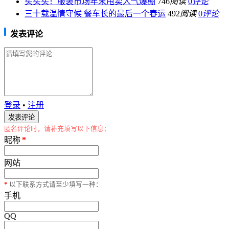
买买买！服装市场年末甩卖人气爆棚
746
阅读
0
评论
三十载温情守候 餐车长的最后一个春运
492
阅读
0
评论
发表评论
登录
•
注册
匿名评论时，请补充填写以下信息：
昵称
*
网站
*
以下联系方式请至少填写一种：
手机
QQ