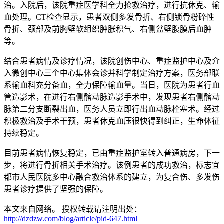
治。入院后，该院重症医学科全力抢救治疗，进行抗休克、输
血处理。CT检查显示，患者双侧多发骨折、右侧锁骨粉碎性
骨折、颈部及前胸壁软组织肿胀积气、右侧盆壁腹膜后血肿
等。
结合患者病情及诊疗情况，该院创伤中心、重症监护中心及介
入微创中心三个中心集体会诊并科学制定治疗方案，医务部联
系输血科充分备血，全力保障输血量。当日，医院为患者行血
管造影术，在进行右侧髂动脉造影手术中，发现患者右侧髂动
脉第二分支断裂出血，医务人员立即行出血动脉栓塞术。经过
积极救治及手术干预，患者休克血压很快得到纠正，生命体征
持续稳定。
目前患者病情恢复稳定，已由重症监护室转入普通病房，下一
步，将进行骨折相关手术治疗。该例患者的成功救治，标志宜
都市人民医院多中心融合救治体系的建立，为复合伤、多发伤
患者诊疗提供了坚强的保障。
本文来自网络。 授权转载请注明出处：
http://dzdzw.com/blog/article/pid-647.html