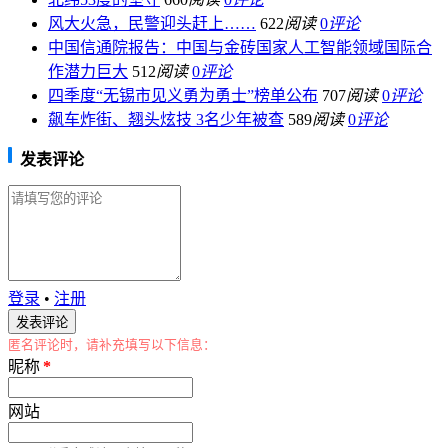
风大火急，民警迎头赶上……
622
阅读
0
评论
中国信通院报告：中国与金砖国家人工智能领域国际合
作潜力巨大
512
阅读
0
评论
四季度“无锡市见义勇为勇士”榜单公布
707
阅读
0
评论
飙车炸街、翘头炫技 3名少年被查
589
阅读
0
评论
发表评论
登录
•
注册
匿名评论时，请补充填写以下信息：
昵称
*
网站