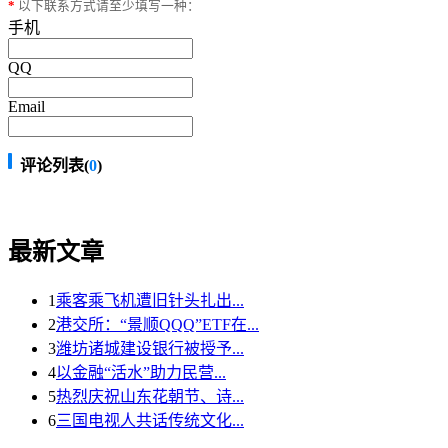
*
以下联系方式请至少填写一种：
手机
QQ
Email
评论列表(
0
)
最新文章
1
乘客乘飞机遭旧针头扎出...
2
港交所：“景顺QQQ”ETF在...
3
潍坊诸城建设银行被授予...
4
以金融“活水”助力民营...
5
热烈庆祝山东花朝节、诗...
6
三国电视人共话传统文化...