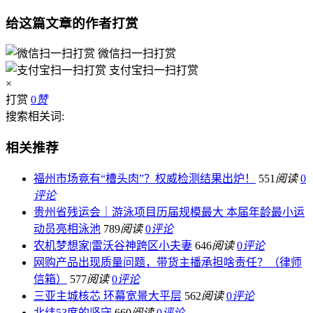
给这篇文章的作者打赏
微信扫一扫打赏
支付宝扫一扫打赏
×
打赏
0
赞
搜索相关词:
相关推荐
福州市场竟有“槽头肉”？权威检测结果出炉！
551
阅读
0
评论
贵州省残运会｜游泳项目历届规模最大 本届年龄最小运
动员亮相泳池
789
阅读
0
评论
农机梦想家|雷沃谷神跨区小夫妻
646
阅读
0
评论
网购产品出现质量问题，带货主播承担啥责任？（律师
信箱）
577
阅读
0
评论
三亚主城核芯 环幕宽景大平层
562
阅读
0
评论
北纬53度的坚守
660
阅读
0
评论