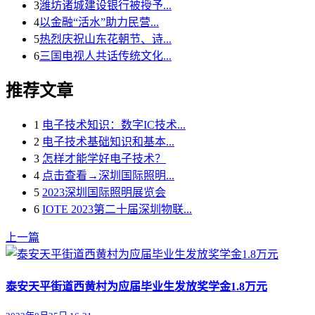
3
潍坊诸城建设银行被授予...
4
以金融“活水”助力民营...
5
热烈庆祝山东花朝节、诗...
6
三国电视人共话传统文化...
推荐文章
1
电子技术知识：数字IC技术...
2
电子技术基础知识和基本...
3
怎样才能学好电子技术？
4
点击查看→深圳国际照明...
5
2023深圳国际照明展览会
6
IOTE 2023第二十届深圳物联...
上一篇
泰安天平街道西黄村为应届毕业生发放奖学金1.8万元