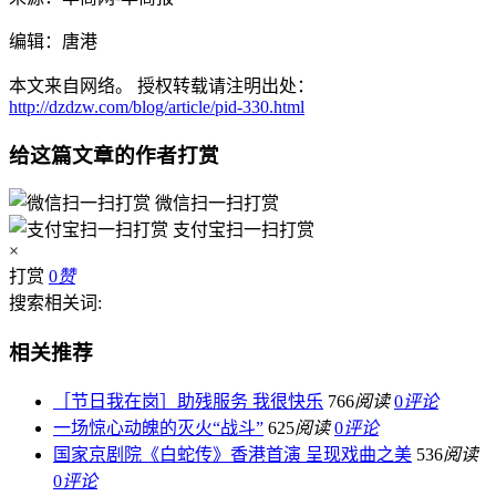
编辑：唐港
本文来自网络。 授权转载请注明出处：
http://dzdzw.com/blog/article/pid-330.html
给这篇文章的作者打赏
微信扫一扫打赏
支付宝扫一扫打赏
×
打赏
0
赞
搜索相关词:
相关推荐
［节日我在岗］助残服务 我很快乐
766
阅读
0
评论
一场惊心动魄的灭火“战斗”
625
阅读
0
评论
国家京剧院《白蛇传》香港首演 呈现戏曲之美
536
阅读
0
评论