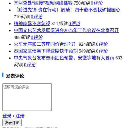
齐河查处“嫁接”视频网络播客
750
阅读
0
评论
［黔进先锋·贵在行动］周琦：四十载不变找矿报国心
710
阅读
0
评论
精神家暴不容忽视
811
阅读
0
评论
中国文化艺术发展促进会2025年工作会议在北京召开
488
阅读
0
评论
火车无座和二等座同价合理吗？
924
阅读
0
评论
泰国家庭债务下降速度快于预期
549
阅读
0
评论
中央气象台发布暴雨红色预警，安徽等地有大暴雨
633
阅读
0
评论
发表评论
登录
•
注册