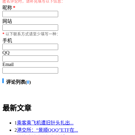
匿名评论时，请补充填写以下信息：
昵称
*
网站
*
以下联系方式请至少填写一种：
手机
QQ
Email
评论列表(
0
)
最新文章
1
乘客乘飞机遭旧针头扎出...
2
港交所：“景顺QQQ”ETF在...