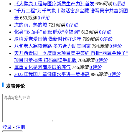
《大健康工程与医疗新质生产力》首发
696
阅读
0
评论
“千万工程”万千气象丨激活畲乡宝藏 谱写景宁共富新图
景
659
阅读
0
评论
冻的雨，热的城
721
阅读
0
评论
化身“多面手” 织密群众“幸福网”
613
阅读
0
评论
厚植爱党爱国情 做新时代好少年
799
阅读
0
评论
八旬老人寒夜迷路 多方合力助其回家
794
阅读
0
评论
天开西青园一季度重大项目集中签约 首批“西翼金种子”
项目同步揭晓 扫码阅读手机版
708
阅读
0
评论
厚重文化是河南发展的底气
746
阅读
0
评论
2022年我国儿童健康水平进一步提高
886
阅读
0
评论
发表评论
登录
•
注册