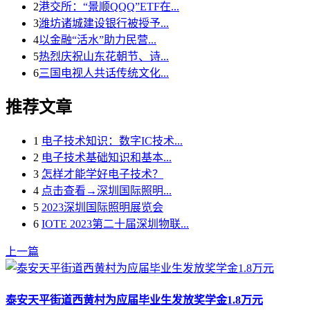
2
港交所：“景顺QQQ”ETF在...
3
潍坊诸城建设银行被授予...
4
以金融“活水”助力民营...
5
热烈庆祝山东花朝节、诗...
6
三国电视人共话传统文化...
推荐文章
1
电子技术知识：数字IC技术...
2
电子技术基础知识和基本...
3
怎样才能学好电子技术？
4
点击查看→深圳国际照明...
5
2023深圳国际照明展览会
6
IOTE 2023第二十届深圳物联...
上一篇
泰安天平街道西黄村为应届毕业生发放奖学金1.8万元