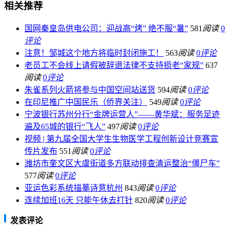
相关推荐
国网秦皇岛供电公司：迎战高“烤” 绝不服“暑”
581
阅读
0
评论
注意！邹城这个地方将临时封闭施工！
563
阅读
0
评论
老员工不会线上请假被辞退法律不支持损老“家规”
637
阅读
0
评论
朱雀系列火箭将参与中国空间站送货
594
阅读
0
评论
在印尼推广中国民乐（侨界关注）
549
阅读
0
评论
宁波银行苏州分行“金牌运营人”——黄华斌：服务足迹
遍及65城的银行“飞人”
497
阅读
0
评论
视频 | 第九届全国大学生生物医学工程创新设计竞赛宣
传片发布
551
阅读
0
评论
潍坊市奎文区大虞街道多方联动排查清运整治“僵尸车”
577
阅读
0
评论
亚运色彩系统描摹诗意杭州
843
阅读
0
评论
连续加班16天 只能午休去打针
820
阅读
0
评论
发表评论