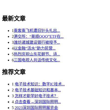
最新文章
1
乘客乘飞机遭旧针头扎出...
2
港交所：“景顺QQQ”ETF在...
3
潍坊诸城建设银行被授予...
4
以金融“活水”助力民营...
5
热烈庆祝山东花朝节、诗...
6
三国电视人共话传统文化...
推荐文章
1
电子技术知识：数字IC技术...
2
电子技术基础知识和基本...
3
怎样才能学好电子技术？
4
点击查看→深圳国际照明...
5
2023深圳国际照明展览会