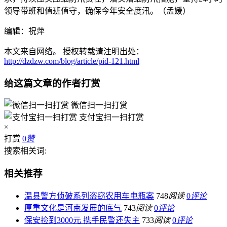
领导带班和值班值守，确保今年安全度汛。（孟媛）
编辑：祝萍
本文来自网络。 授权转载请注明出处：
http://dzdzw.com/blog/article/pid-121.html
给这篇文章的作者打赏
微信扫一扫打赏
支付宝扫一扫打赏
×
打赏
0
赞
搜索相关词:
相关推荐
温县警方侦破系列盗窃农用车电瓶案
748
阅读
0
评论
厚重文化是河南发展的底气
743
阅读
0
评论
保安捡到3000元 携手民警还失主
733
阅读
0
评论