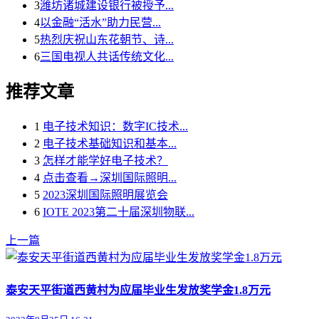
3
潍坊诸城建设银行被授予...
4
以金融“活水”助力民营...
5
热烈庆祝山东花朝节、诗...
6
三国电视人共话传统文化...
推荐文章
1
电子技术知识：数字IC技术...
2
电子技术基础知识和基本...
3
怎样才能学好电子技术？
4
点击查看→深圳国际照明...
5
2023深圳国际照明展览会
6
IOTE 2023第二十届深圳物联...
上一篇
泰安天平街道西黄村为应届毕业生发放奖学金1.8万元