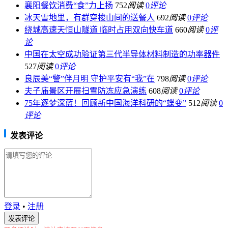
襄阳餐饮消费“食”力上扬
752
阅读
0
评论
冰天雪地里，有群穿梭山间的送餐人
692
阅读
0
评论
绕城高速天恒山隧道 临时占用双向快车道
660
阅读
0
评
论
中国在太空成功验证第三代半导体材料制造的功率器件
527
阅读
0
评论
良辰美“警”伴月明 守护平安有“我”在
798
阅读
0
评论
夫子庙景区开展扫雪防冻应急演练
608
阅读
0
评论
75年逐梦深蓝！回顾新中国海洋科研的“蝶变”
512
阅读
0
评论
发表评论
登录
•
注册