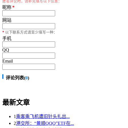
匿名评论时，请补充填写以下信息：
昵称
*
网站
*
以下联系方式请至少填写一种：
手机
QQ
Email
评论列表(
0
)
最新文章
1
乘客乘飞机遭旧针头扎出...
2
港交所：“景顺QQQ”ETF在...