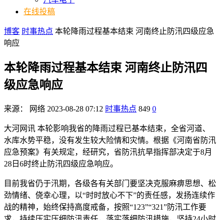
在线投稿
博客
时事热点
本轮降雨过程基本结束 河南终止防汛四级应急
响应
本轮降雨过程基本结束 河南终止防汛四
级应急响应
来源：
网络
2023-08-28 07:12
时事热点
849
0
大河网讯 本轮影响我省的降雨过程已基本结束，全省河道、
水库水势平稳，没有发生较大险情和灾情。根据《河南省防汛
应急预案》有关规定，经研究，省防汛抗旱指挥部决定于8月
28日6时终止防汛四级应急响应。
目前我省仍于汛期，各级各有关部门要坚决克服麻痹思想、松
劲情绪、侥幸心理，以“时时放心不下”的责任感，发扬连续作
战的精神，始终保持高度戒备，按照“123”“321”防汛工作要
求，持续压实压细防汛责任，落实落细防汛措施，坚持24小时