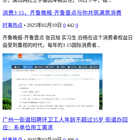
示，唐山网红王子墨因车祸去世。18日下午，极...
消费3·15，齐鲁晚报·齐鲁壹点与你共筑满意消费
时事热点
•
2025年02月19日
0
442
0
齐鲁晚报·齐鲁壹点 张召旭 实习生 白杨在这个消费者权益日
益受到重视的时代，每年的3·15国际消费者...
广州一街道招聘环卫工人年龄不超过35岁 街道办回
应：系单位用工需求
时事热点
•
2025年02月19日
0
496
0