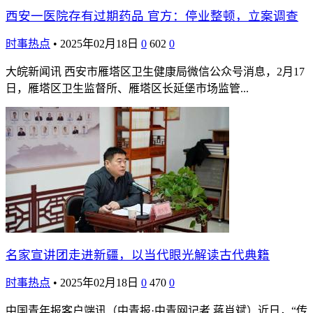
西安一医院存有过期药品 官方：停业整顿，立案调查
时事热点
•
2025年02月18日
0
602
0
大皖新闻讯 西安市雁塔区卫生健康局微信公众号消息，2月17
日，雁塔区卫生监督所、雁塔区长延堡市场监管...
名家宣讲团走进新疆，以当代眼光解读古代典籍
时事热点
•
2025年02月18日
0
470
0
中国青年报客户端讯（中青报·中青网记者 蒋肖斌）近日，“传