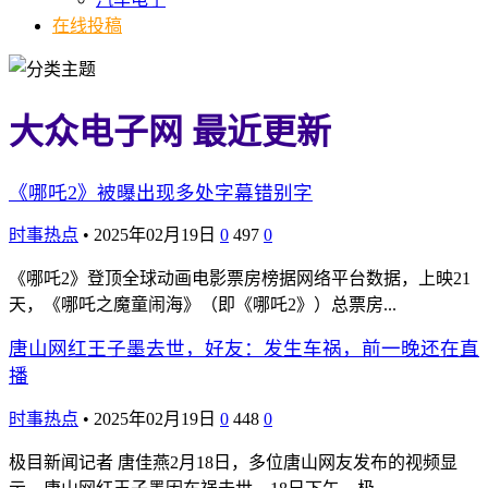
在线投稿
大众电子网 最近更新
《哪吒2》被曝出现多处字幕错别字
时事热点
•
2025年02月19日
0
497
0
《哪吒2》登顶全球动画电影票房榜据网络平台数据，上映21
天，《哪吒之魔童闹海》（即《哪吒2》）总票房...
唐山网红王子墨去世，好友：发生车祸，前一晚还在直
播
时事热点
•
2025年02月19日
0
448
0
极目新闻记者 唐佳燕2月18日，多位唐山网友发布的视频显