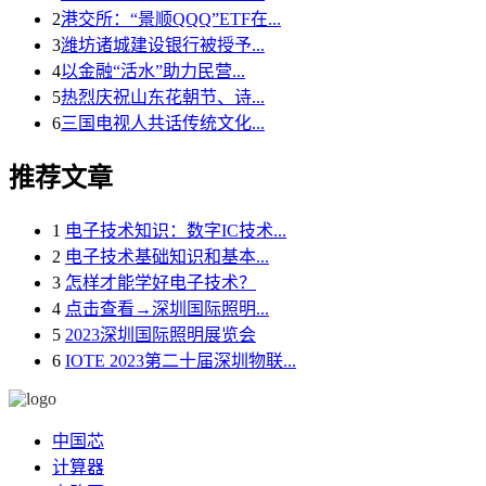
2
港交所：“景顺QQQ”ETF在...
3
潍坊诸城建设银行被授予...
4
以金融“活水”助力民营...
5
热烈庆祝山东花朝节、诗...
6
三国电视人共话传统文化...
推荐文章
1
电子技术知识：数字IC技术...
2
电子技术基础知识和基本...
3
怎样才能学好电子技术？
4
点击查看→深圳国际照明...
5
2023深圳国际照明展览会
6
IOTE 2023第二十届深圳物联...
中国芯
计算器