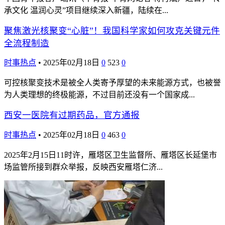
承文化 温润心灵”项目继续深入新疆，陆续在...
聚焦激光核聚变“心脏”！我国科学家如何攻克关键元件
全流程制造
时事热点
•
2025年02月18日
0
523
0
可控核聚变技术是被全人类寄予厚望的未来能源方式，也被誉
为人类理想的终极能源，不过目前还没有一个国家成...
西安一医院有过期药品，官方通报
时事热点
•
2025年02月18日
0
463
0
2025年2月15日11时许，雁塔区卫生监督所、雁塔区长延堡市
场监管所接到群众举报，反映西安雁塔仁济...