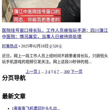
医院挂号窗口排长队，工作人员被指玩手游；四川蒲江
中医院：情况属实，当事人已被待岗处理
时事热点
•
2025年02月18日
0
526
0
近日，网上一段工作人员上班时间不顾患者排长队，只顾低头
玩手机游戏的视频引发关注。网上这段10秒钟的视...
上一页
1
...
3
4
5
6
7
...
300
下一页
分页导航
最新文章
1
乘客乘飞机遭旧针头扎出...